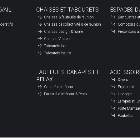
é
AVAIL
CHAISES ET TABOURETS
ESPACES D'
é
n
Chaises & fauteuils de réunion
Banquettes et
é
pératifs
Chaises de collectivité & de réunion
Comptoirs d'
é
s
Chaises design & home
Présentoirs 
Chaises Visiteur
é
Tabourets bas
Tabourets hauts
Leaflet
| ©
OpenStreetMap
contributors
FAUTEUILS, CANAPÉS ET
ACCESSOIR
RELAX
Divers
Canapé d'intérieur
Ergonomie
Fauteuil d'intérieur & Relax
Horloges
Lampes et lu
Porte Mantea
Poubelles