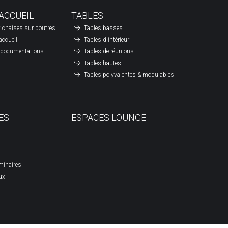
ACCUEIL
TABLES
 chaises sur poutres
Tables basses
accueil
Tables d'intérieur
à documentations
Tables de réunions
Tables hautes
Tables polyvalentes & modulables
ES
ESPACES LOUNGE
minaires
ux