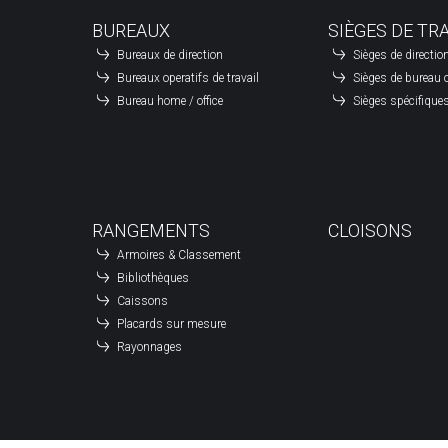
Ferm
MERCREDI
BUREAUX
SIÈGES DE TR
Ferm
JEUDI
Bureaux de direction
Sièges de directio
Ferm
VENDREDI
Bureaux operatifs de travail
Sièges de bureau o
Ferm
SAMEDI
Bureau home / office
Sièges spécifique
Ferm
DIMANCHE
RANGEMENTS
CLOISONS
Armoires & Classement
Bibliothèques
Caissons
Placards sur mesure
Rayonnages