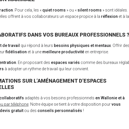
raction
. Pour cela, les «
quiet rooms
» ou «
silent rooms
» sont idéales.
 elles offrent à vos collaborateurs un espace propice à la
réflexion
et à la
ABORATIFS DANS VOS BUREAUX PROFESSIONNELS 
 de travail
qui répond à leurs
besoins physiques et mentaux
. Offrir de
leur
fidélisation
et à une
meilleure productivité
en entreprise.
ntration
. En proposant des
espaces variés
comme des bureaux régla
rs
à adopter un rythme de travail qui leur convient.
MATIONS SUR L’AMÉNAGEMENT D’ESPACES
ELLES
collaboratifs
adaptés à vos besoins professionnels
en Wallonie et à
ou par téléphone
. Notre équipe se tient à votre disposition pour
vous
devis gratuit
ou des
conseils personnalisés
!