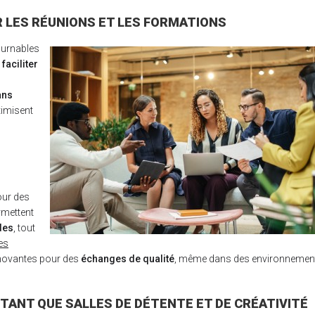
 LES RÉUNIONS ET LES FORMATIONS
ournables
r
faciliter
ans
timisent
pour des
ermettent
des
, tout
es
novantes pour des
échanges de qualité
, même dans des environnemen
TANT QUE SALLES DE DÉTENTE ET DE CRÉATIVITÉ