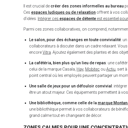
Il est crucial de
créer des zones informelles au bureau
po
Ces
espaces ludiques ou de relaxation
offrent à vos col
d’idées.
Intégrer ces
espaces de détente
est essentiel pou
Parmi ces zones collaboratives, on comprend, notamment
Le salon, pour des échanges en toute convivialité
: un
collaborateurs à discuter dans un cadre relaxant. Vou
encore
Vitra
. Ajoutez également des plantes et des obj
La cafétéria, bien plus qu’un lieu de repas
: une cafét
celui de la marque Casala,
Hay
,
Mobitec
ou
Actiu
, sert 
point central où les employés peuvent partager un mome
Une salle de jeux pour un défouloir convivial
: intégre
être un atout majeur. Ces équipements permettent à vos 
Une bibliothèque, comme celle de la
marque Montan
une bibliothèque permet à vos collaborateurs de bénéficie
grand calme tout en changeant de décor.
ZONES CALMES POUR UNE CONCENTRATI