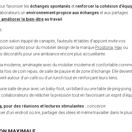
ur favoriser les
échanges spontanés
et
renforcer la cohésion d’équi
laborateurs un
environnement propice aux échanges
et aux partages
r
améliorer le bien-être
au travail
.
 :
 coin salon équipé de canapés, fauteuils et tables d’appoint invite vos
s pouvez optez pour du mobilier design de la marque
Prostoria
,
Hay
ou
ets décoratifs pour une ambiance encore plus accueillante.
éria moderne, aménagée avec du mobilier moderne et confortable comm
à la fois de coin repas, de salle de pause et de zone d’échange. Elle devien
nt autour d’un café ou d’un lunch tout en renforçant leurs liens.
r une salle de jeux avec un baby-foot, un billard ou une table de ping-pong
collaborateurs de relâcher la pression tout en favorisant un esprit d’éq
a
, pour des réunions et lectures stimulantes :
concevoir
r d’un endroit où lire, partager des idées et même travailler dans le plus
ON MAXIMALE