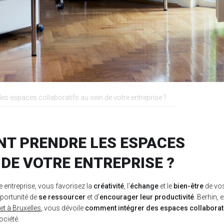
es espaces collaboratifs au sein de votre entreprise ?
NT PRENDRE LES ESPACES
DE VOTRE ENTREPRISE ?
 entreprise, vous favorisez la
créativité
, l'
échange
et le
bien-être
de vo
pportunité de
se ressourcer
et d’
encourager leur productivité
. Berhin, 
et à Bruxelles
, vous dévoile
comment intégrer des espaces collaborat
ociété.