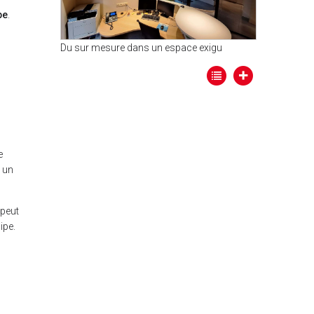
pe
.
Du sur mesure dans un espace exigu
e
t un
 peut
uipe.