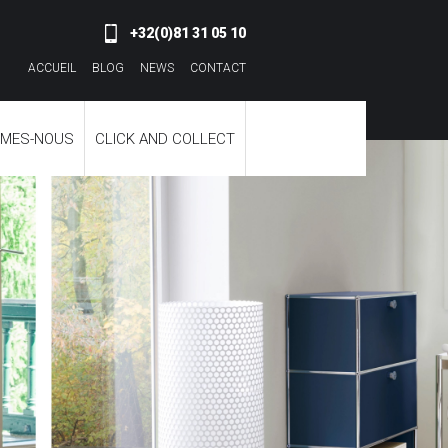
+32(0)81 31 05 10
ACCUEIL
BLOG
NEWS
CONTACT
MMES-NOUS
CLICK AND COLLECT