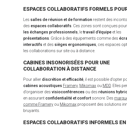
ESPACES COLLABORATIFS FORMELS POUR
Les
salles de réunion et de formation
restent des incont
des
espaces collaboratifs
. Ces zones sont conçues pou
les échanges professionnels
, le
travail d’équipe
et les
présentations
. Grâce à des équipements comme des
écr
interactifs
et des
sièges ergonomiques
, ces espaces op
les collaborations sur site ou à distance.
CABINES INSONORISÉES POUR UNE
COLLABORATION À DISTANCE
Pour allier
discrétion et efficacité
, il est possible d’opter 
cabines acoustiques
Framery
,
Mikomax
ou
MDD
. Elles p
d’organiser des
visioconférences
ou des
réunions hybri
en assurant
confidentialité et confort
sonore. Des
marqu
comme Framery
ou
Mikomax
proposent des solutions in
bruyants.
ESPACES COLLABORATIFS INFORMELS EN 