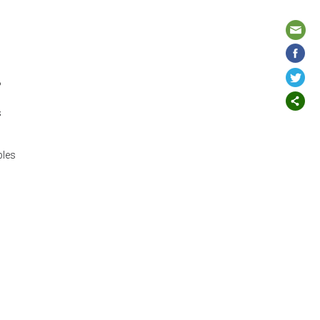
?
s
bles