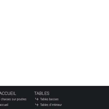
ACCUEIL
TABLES
 chaises sur poutres
Tables basses
accueil
Tables d'intérieur