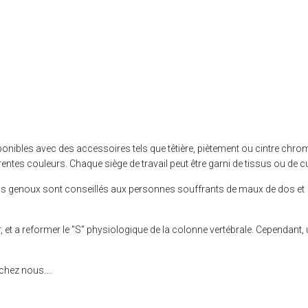
onibles avec des accessoires tels que têtière, piètement ou cintre chro
entes couleurs. Chaque siège de travail peut être garni de tissus ou de cu
sis genoux sont conseillés aux personnes souffrants de maux de dos et
, et a reformer le "S" physiologique de la colonne vertébrale. Cependant,
chez nous....