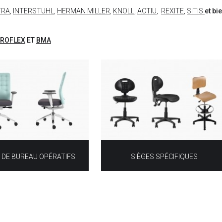
TRA
,
INTERSTUHL
,
HERMAN MILLER
,
KNOLL
,
ACTIU
,
REXITE
,
SITIS
et bi
IROFLEX
ET
BMA
 DE BUREAU OPÉRATIFS
SIÈGES SPÉCIFIQUES