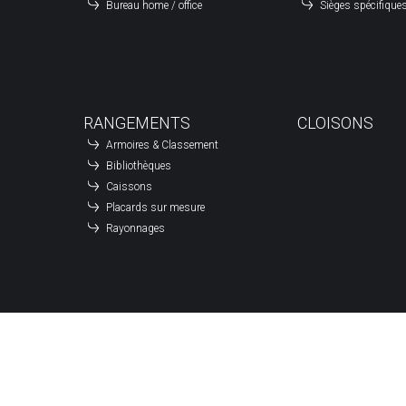
Ferm
SAMEDI
Bureau home / office
Sièges spécifique
Ferm
DIMANCHE
RANGEMENTS
CLOISONS
Armoires & Classement
Bibliothèques
Caissons
Placards sur mesure
Rayonnages