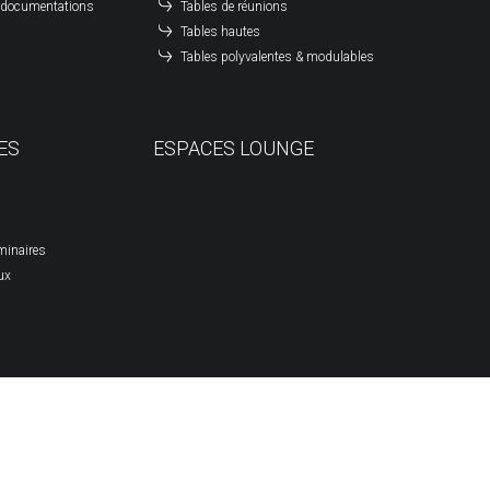
à documentations
Tables de réunions
Tables hautes
Tables polyvalentes & modulables
ES
ESPACES LOUNGE
minaires
ux