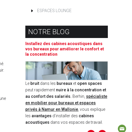
ESPACES LOUNGE
NOTRE BLOG
Installez des cabines acoustiques dans
vos bureaux pour améliorer le confort et
la concentration
mé.
ir.
Le
bruit
dans les
bureaux
et
open spaces
peut rapidement
nuire à la concentration et
au confort des salariés.
Berhin,
spécialiste
 une
en mobilier pour bureaux et espaces
privés à Namur en Wallonie
, vous explique
les
avantages
d’installer des
cabines
acoustiques
dans vos espaces de travail.