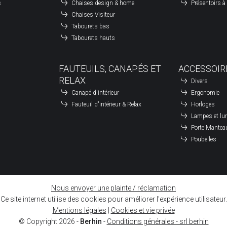
é
s
Chaises design & home
Présentoirs 
Chaises Visiteur
é
Tabourets bas
Tabourets hauts
Leaflet
| ©
OpenStreetMap
contributors
FAUTEUILS, CANAPÉS ET
ACCESSOIR
RELAX
Divers
Canapé d'intérieur
Ergonomie
Fauteuil d'intérieur & Relax
Horloges
Lampes et lu
Porte Mantea
Poubelles
Nous envoyer une plainte / réclamation
Ce site internet utilise des cookies pour améliorer l'expérience utilisateur.
Mentions légales
|
Cookies et vie privée
© Copyright 2026 -
Berhin
-
Conditions générales - srl berhin