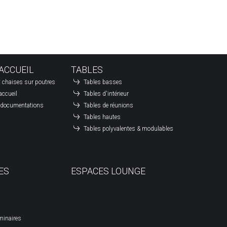
ACCUEIL
TABLES
 chaises sur poutres
Tables basses
accueil
Tables d'intérieur
à documentations
Tables de réunions
Tables hautes
Tables polyvalentes & modulables
ES
ESPACES LOUNGE
minaires