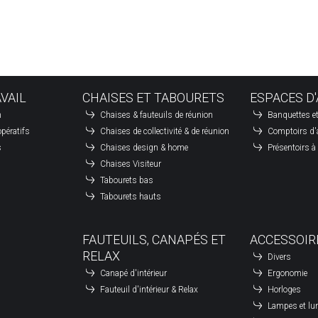
+
é
−
é
é
AVAIL
CHAISES ET TABOURETS
ESPACES D'
é
n
Chaises & fauteuils de réunion
Banquettes et
é
pératifs
Chaises de collectivité & de réunion
Comptoirs d'
é
s
Chaises design & home
Présentoirs 
Chaises Visiteur
é
Tabourets bas
Tabourets hauts
Leaflet
| ©
OpenStreetMap
contributors
FAUTEUILS, CANAPÉS ET
ACCESSOIR
RELAX
Divers
Canapé d'intérieur
Ergonomie
Fauteuil d'intérieur & Relax
Horloges
Lampes et lu