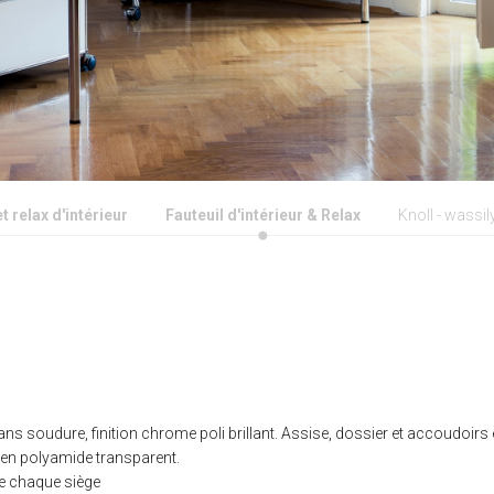
t relax d'intérieur
Fauteuil d'intérieur & Relax
Knoll - wassil
ans soudure, finition chrome poli brillant. Assise, dossier et accoudoirs
 en polyamide transparent.
de chaque siège