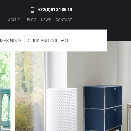
+32(0)81 31 05 10
ACCUEIL
BLOG
NEWS
CONTACT
MMES-NOUS
CLICK AND COLLECT