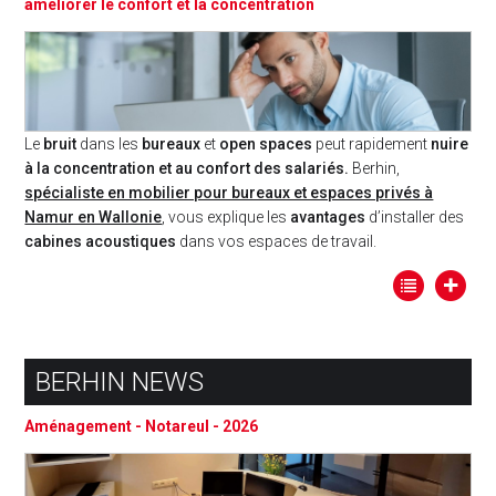
améliorer le confort et la concentration
Le
bruit
dans les
bureaux
et
open spaces
peut rapidement
nuire
à la concentration et au confort des salariés.
Berhin,
spécialiste en mobilier pour bureaux et espaces privés à
Namur en Wallonie
, vous explique les
avantages
d’installer des
cabines acoustiques
dans vos espaces de travail.
BERHIN NEWS
Aménagement - Notareul - 2026