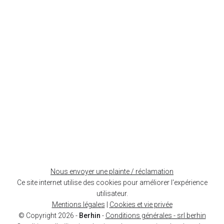
+
−
Nous envoyer une plainte / réclamation
Leaflet
| ©
OpenStreetMap
contributors
Ce site internet utilise des cookies pour améliorer l'expérience
utilisateur.
Mentions légales
|
Cookies et vie privée
© Copyright 2026 -
Berhin
-
Conditions générales - srl berhin