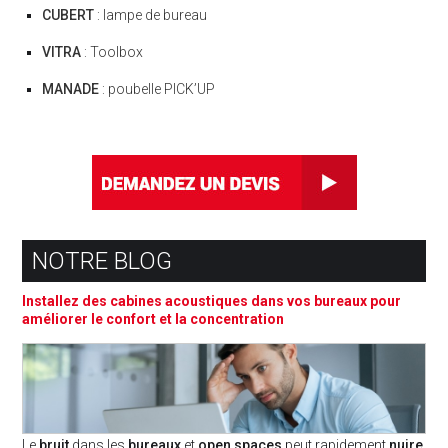
CUBERT
: lampe de bureau
VITRA
: Toolbox
MANADE
: poubelle PICK’UP
NOTRE BLOG
Installez des cabines acoustiques dans vos bureaux pour
améliorer le confort et la concentration
Le
bruit
dans les
bureaux
et
open spaces
peut rapidement
nuire