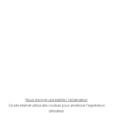
+
−
Nous envoyer une plainte / réclamation
Leaflet
| ©
OpenStreetMap
contributors
Ce site internet utilise des cookies pour améliorer l'expérience
utilisateur.