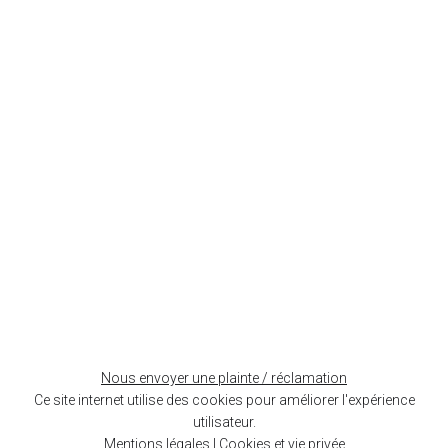
+
−
Nous envoyer une plainte / réclamation
Leaflet
| ©
OpenStreetMap
contributors
Ce site internet utilise des cookies pour améliorer l'expérience
utilisateur.
Mentions légales
|
Cookies et vie privée