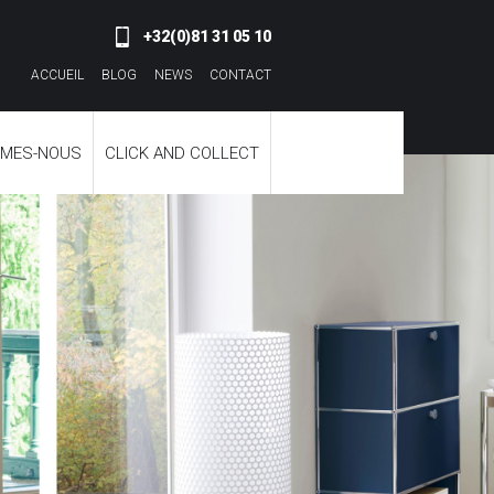
+32(0)81 31 05 10
ACCUEIL
BLOG
NEWS
CONTACT
MMES-NOUS
CLICK AND COLLECT