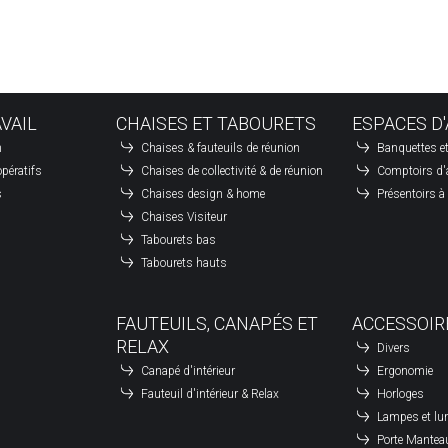
+
é
−
é
é
AVAIL
CHAISES ET TABOURETS
ESPACES D'
é
n
Chaises & fauteuils de réunion
Banquettes et
é
pératifs
Chaises de collectivité & de réunion
Comptoirs d'
é
s
Chaises design & home
Présentoirs 
Chaises Visiteur
é
Tabourets bas
Tabourets hauts
Leaflet
| ©
OpenStreetMap
contributors
FAUTEUILS, CANAPÉS ET
ACCESSOIR
RELAX
Divers
Canapé d'intérieur
Ergonomie
Fauteuil d'intérieur & Relax
Horloges
Lampes et lu
Porte Mantea